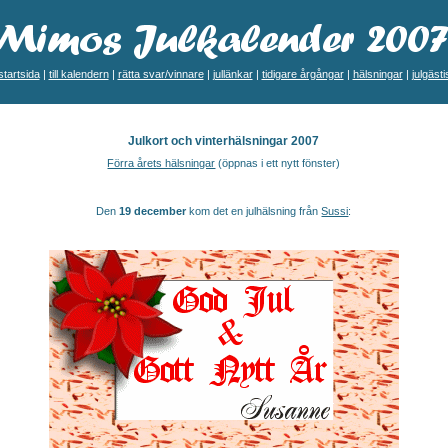
startsida
|
till kalendern
|
rätta svar/vinnare
|
jullänkar
|
tidigare årgångar
|
hälsningar
|
julgästi
Julkort och vinterhälsningar 2007
Förra årets hälsningar
(öppnas i ett nytt fönster)
Den
19 december
kom det en julhälsning från
Sussi
: