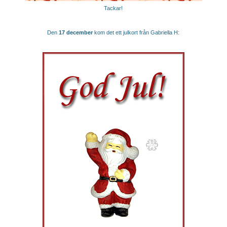
Tackar!
Den
17 december
kom det ett julkort från Gabriella H: